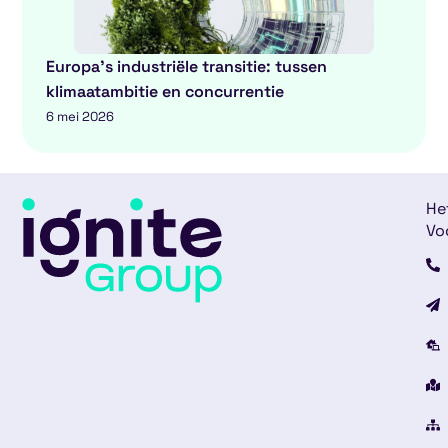
Europa’s industriële transitie: tussen
klimaatambitie en concurrentie
6 mei 2026
He
Vo