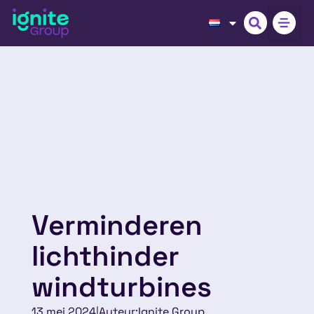
Verminderen
lichthinder
windturbines
13 mei 2024
|
Auteur:
Ignite Group