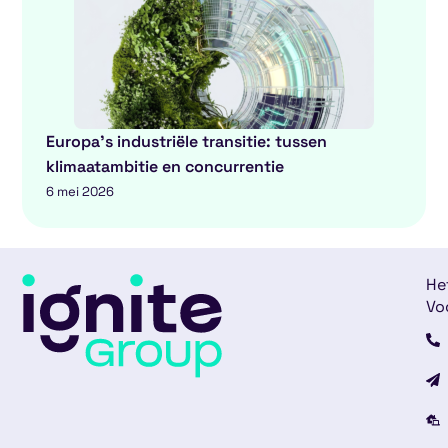
Europa’s industriële transitie: tussen
klimaatambitie en concurrentie
6 mei 2026
He
Vo