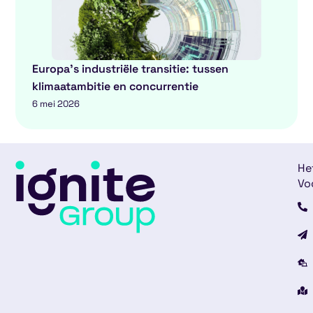
Europa’s industriële transitie: tussen
klimaatambitie en concurrentie
6 mei 2026
He
Vo