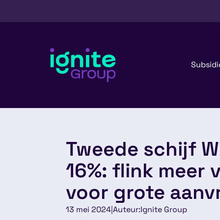
Subsidi
Tweede schijf 
16%: flink meer 
voor grote aanv
13 mei 2024
|
Auteur:
Ignite Group