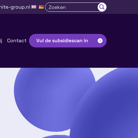
nite-group.nl
j
Contact
Vul de subsidiescan in