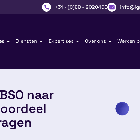
+31 - (0)88 - 2020400
info@ig
es
Diensten
Expertises
Over ons
Werken bi
WBSO naar
voordeel
ragen