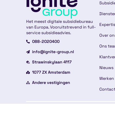
Subsidi
Dienste
Het meest digitale subsidiebureau
Experti
van Europa. Vooruitstrevend in full-
service subsidieadvies.
Over on
088-2020400
Ons te
info@ignite-group.nl
Klantve
Strawinskylaan 4117
Nieuws
1077 ZX Amsterdam
Werken 
Andere vestigingen
Contac
Copyright © 2026
Alge