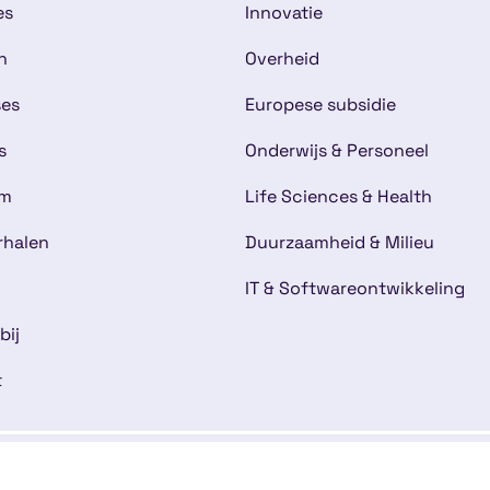
es
Innovatie
n
Overheid
ses
Europese subsidie
s
Onderwijs & Personeel
am
Life Sciences & Health
rhalen
Duurzaamheid & Milieu
IT & Softwareontwikkeling
bij
t
mene voorwaarden
Disclaimer
Cookies
Kwaliteitsg