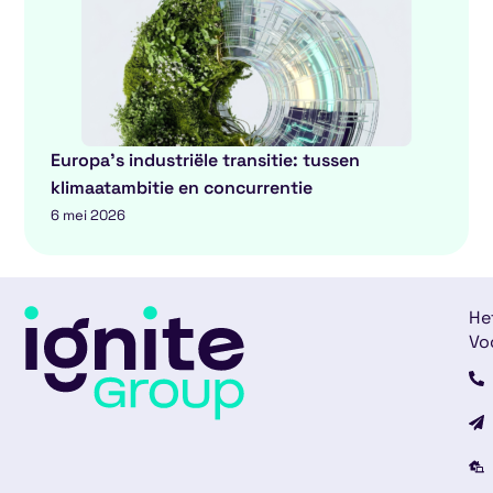
Europa’s industriële transitie: tussen
klimaatambitie en concurrentie
6 mei 2026
He
Vo