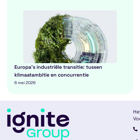
Europa’s industriële transitie: tussen
klimaatambitie en concurrentie
6 mei 2026
He
Vo