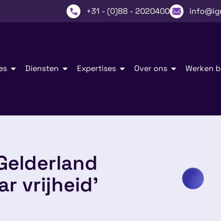
+31 - (0)88 - 2020400
info@ig
es
Diensten
Expertises
Over ons
Werken bi
‘Gelderland
r vrijheid’