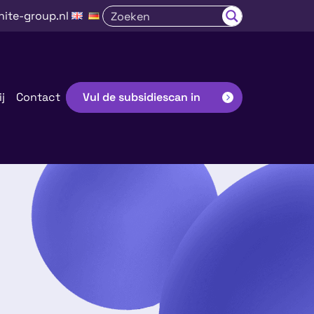
nite-group.nl
j
Contact
Vul de subsidiescan in