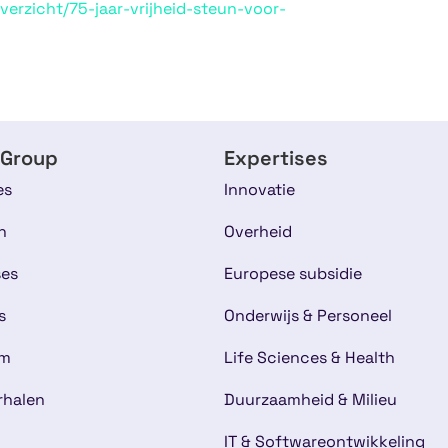
verzicht/75-jaar-vrijheid-steun-voor-
 Group
Expertises
es
Innovatie
n
Overheid
ses
Europese subsidie
s
Onderwijs & Personeel
am
Life Sciences & Health
rhalen
Duurzaamheid & Milieu
IT & Softwareontwikkeling