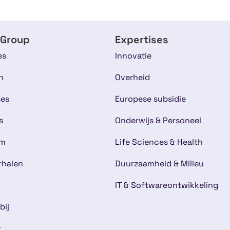
 Group
Expertises
es
Innovatie
n
Overheid
ses
Europese subsidie
s
Onderwijs & Personeel
am
Life Sciences & Health
rhalen
Duurzaamheid & Milieu
IT & Softwareontwikkeling
bij
t