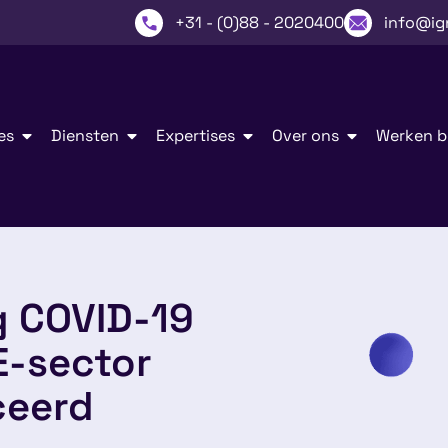
+31 - (0)88 - 2020400
info@ig
es
Diensten
Expertises
Over ons
Werken bi
g COVID-19
E-sector
ceerd