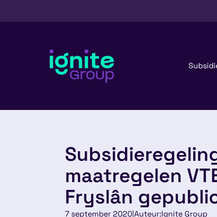
Subsidi
Subsidieregelin
maatregelen VT
Fryslân gepubli
7 september 2020
|
Auteur:
Ignite Group