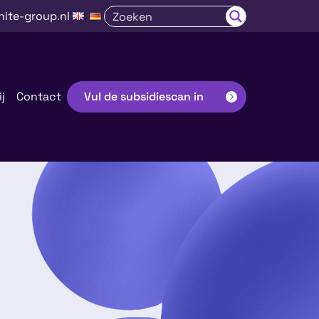
nite-group.nl
j
Contact
Vul de subsidiescan in