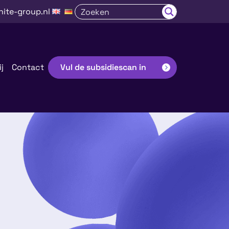
nite-group.nl
j
Contact
Vul de subsidiescan in