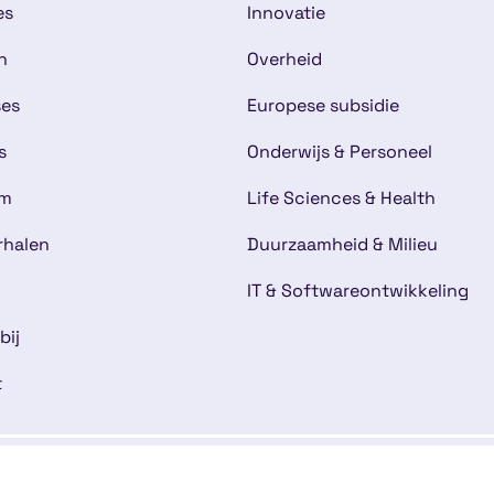
es
Innovatie
n
Overheid
ses
Europese subsidie
s
Onderwijs & Personeel
am
Life Sciences & Health
rhalen
Duurzaamheid & Milieu
IT & Softwareontwikkeling
bij
t
mene voorwaarden
Disclaimer
Cookies
Kwaliteitsg