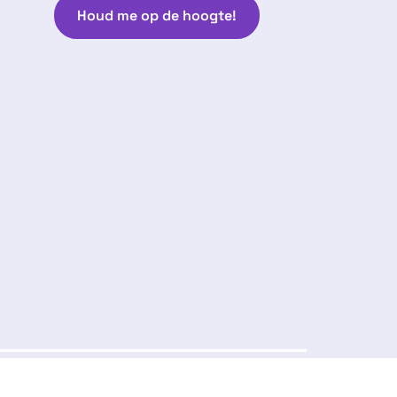
Houd me op de hoogte!
Volg ons:
arantie