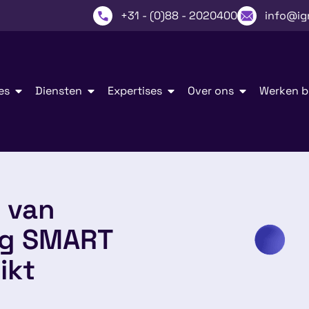
+31 - (0)88 - 2020400
info@ig
es
Diensten
Expertises
Over ons
Werken bi
 van
ng SMART
ikt