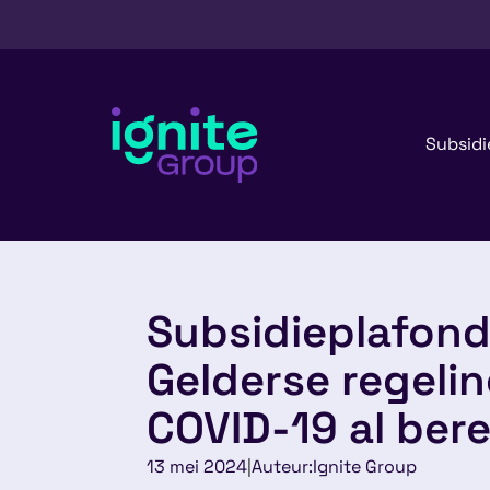
Subsidi
Subsidieplafond
Gelderse regeli
COVID-19 al bere
13 mei 2024
|
Auteur:
Ignite Group