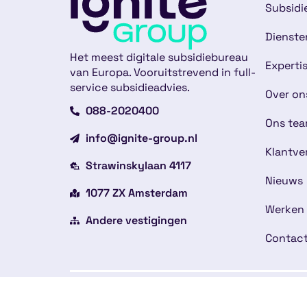
Subsidi
Dienste
Het meest digitale subsidiebureau
Experti
van Europa. Vooruitstrevend in full-
service subsidieadvies.
Over on
088-2020400
Ons te
info@ignite-group.nl
Klantve
Strawinskylaan 4117
Nieuws
1077 ZX Amsterdam
Werken 
Andere vestigingen
Contac
Copyright © 2026
Alge