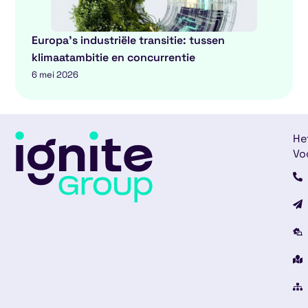
Europa’s industriële transitie: tussen
klimaatambitie en concurrentie
6 mei 2026
He
Vo