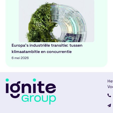
Europa’s industriële transitie: tussen
klimaatambitie en concurrentie
6 mei 2026
He
Vo