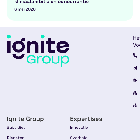
klimaatambitie en concurrentie
6 mei 2026
He
Vo
Ignite Group
Expertises
Subsidies
Innovatie
Diensten
Overheid