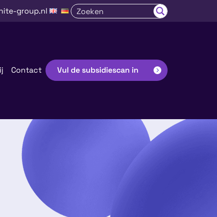
nite-group.nl
j
Contact
Vul de subsidiescan in