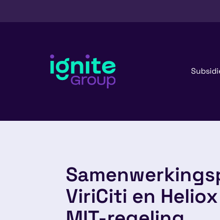
Subsidi
Samenwerkingsp
ViriCiti en Heliox
MIT-regeling