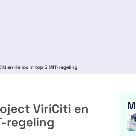
ti en Heliox in top 5 MIT-regeling
M
ect ViriCiti en
T-regeling