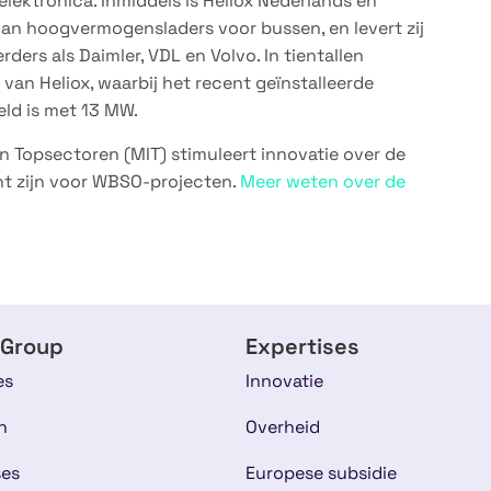
ektronica. Inmiddels is Heliox Nederlands en
an hoogvermogensladers voor bussen, en levert zij
ers als Daimler, VDL en Volvo. In tientallen
van Heliox, waarbij het recent geïnstalleerde
eld is met 13 MW.
n Topsectoren (MIT) stimuleert innovatie over de
nt zijn voor WBSO-projecten.
Meer weten over de
 Group
Expertises
es
Innovatie
n
Overheid
ses
Europese subsidie