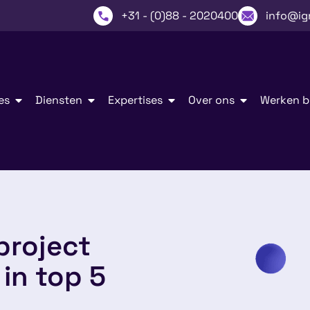
+31 - (0)88 - 2020400
info@ig
es
Diensten
Expertises
Over ons
Werken bi
roject
 in top 5