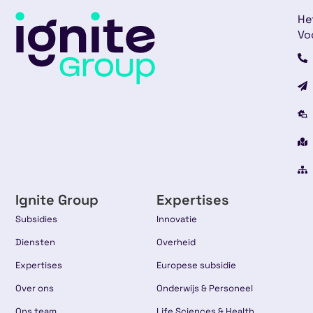
He
Vo
Ignite Group
Expertises
Subsidies
Innovatie
Diensten
Overheid
Expertises
Europese subsidie
Over ons
Onderwijs & Personeel
Ons team
Life Sciences & Health