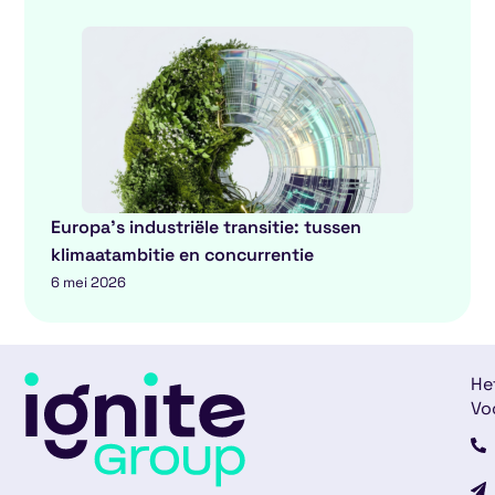
Europa’s industriële transitie: tussen
klimaatambitie en concurrentie
6 mei 2026
He
Vo