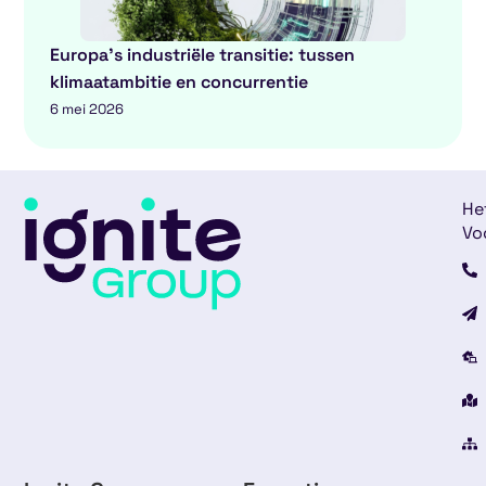
Europa’s industriële transitie: tussen
klimaatambitie en concurrentie
6 mei 2026
He
Vo