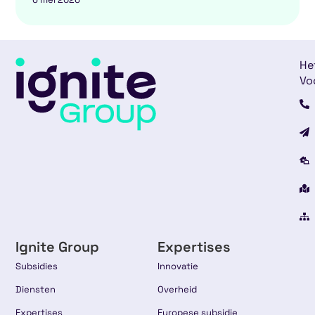
He
Vo
Ignite Group
Expertises
Subsidies
Innovatie
Diensten
Overheid
Expertises
Europese subsidie