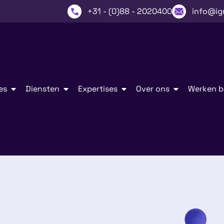
+31 - (0)88 - 2020400
info@ig
es
Diensten
Expertises
Over ons
Werken bi