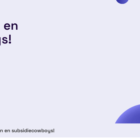
 en
s!
n en subsidiecowboys!