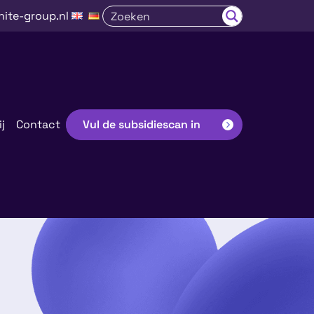
nite-group.nl
j
Contact
Vul de subsidiescan in