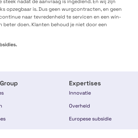
e steek nadat de aanvraag is ingediend. En wij zijn
lijks opzegbaar is. Dus geen wurgcontracten, en geen
u continue naar tevredenheid te servicen en een win-
 beter doen. Klanten behoud je niet door een
bsidies.
 Group
Expertises
es
Innovatie
n
Overheid
ses
Europese subsidie
s
Onderwijs & Personeel