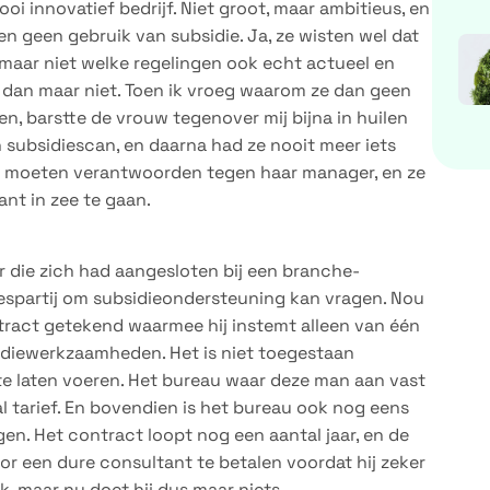
ooi innovatief bedrijf. Niet groot, maar ambitieus, en
n geen gebruik van subsidie. Ja, ze wisten wel dat
 maar niet welke regelingen ook echt actueel en
s dan maar niet. Toen ik vroeg waarom ze dan geen
, barstte de vrouw tegenover mij bijna in huilen
n subsidiescan, en daarna had ze nooit meer iets
h moeten verantwoorden tegen haar manager, en ze
nt in zee te gaan.
 die zich had aangesloten bij een branche-
iespartij om subsidieondersteuning kan vragen. Nou
contract getekend waarmee hij instemt alleen van één
idiewerkzaamheden. Het is niet toegestaan
te laten voeren. Het bureau waar deze man aan vast
al tarief. En bovendien is het bureau ook nog eens
gen. Het contract loopt nog een aantal jaar, en de
or een dure consultant te betalen voordat hij zeker
jk, maar nu doet hij dus maar niets.