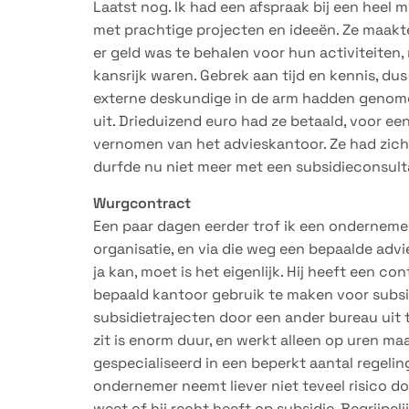
Laatst nog. Ik had een afspraak bij een heel m
met prachtige projecten en ideeën. Ze maakte
er geld was te behalen voor hun activiteiten,
kansrijk waren. Gebrek aan tijd en kennis, du
externe deskundige in de arm hadden genomen
uit. Drieduizend euro had ze betaald, voor ee
vernomen van het advieskantoor. Ze had zic
durfde nu niet meer met een subsidieconsulta
Wurgcontract
Een paar dagen eerder trof ik een ondernemer
organisatie, en via die weg een bepaalde adv
ja kan, moet is het eigenlijk. Hij heeft een 
bepaald kantoor gebruik te maken voor subs
subsidietrajecten door een ander bureau uit 
zit is enorm duur, en werkt alleen op uren ma
gespecialiseerd in een beperkt aantal regelin
ondernemer neemt liever niet teveel risico do
weet of hij recht heeft op subsidie. Begrijpeli