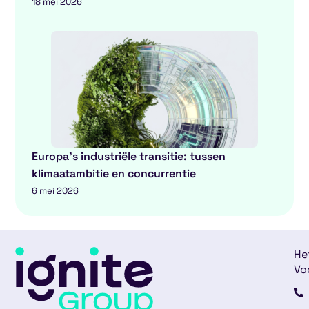
18 mei 2026
Europa’s industriële transitie: tussen
klimaatambitie en concurrentie
6 mei 2026
He
Vo