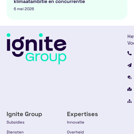
klimaatambitie en concurrentie
6 mei 2026
He
Vo
Ignite Group
Expertises
Subsidies
Innovatie
Diensten
Overheid