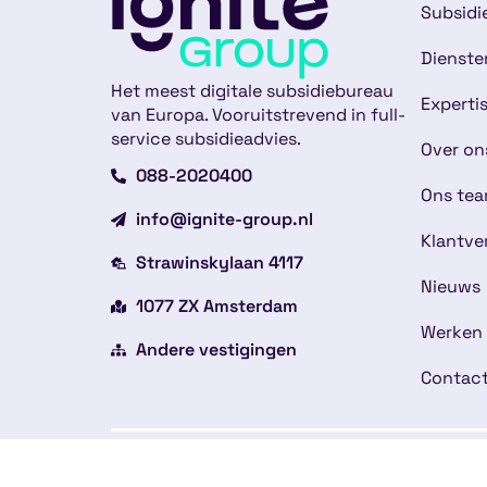
Subsidi
Dienste
Het meest digitale subsidiebureau
Experti
van Europa. Vooruitstrevend in full-
service subsidieadvies.
Over on
088-2020400
Ons te
info@ignite-group.nl
Klantve
Strawinskylaan 4117
Nieuws
1077 ZX Amsterdam
Werken 
Andere vestigingen
Contac
Copyright © 2026
Alge