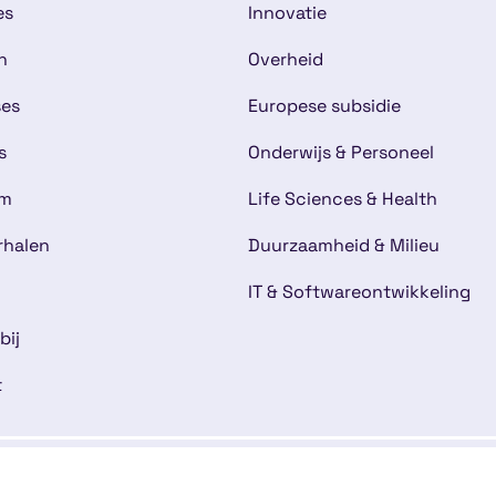
es
Innovatie
n
Overheid
ses
Europese subsidie
s
Onderwijs & Personeel
am
Life Sciences & Health
rhalen
Duurzaamheid & Milieu
IT & Softwareontwikkeling
bij
t
mene voorwaarden
Disclaimer
Cookies
Kwaliteitsg