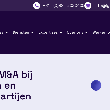
+31 - (0)88 - 2020400
info@ig
es
Diensten
Expertises
Over ons
Werken bi
M&A bij
n en
artijen