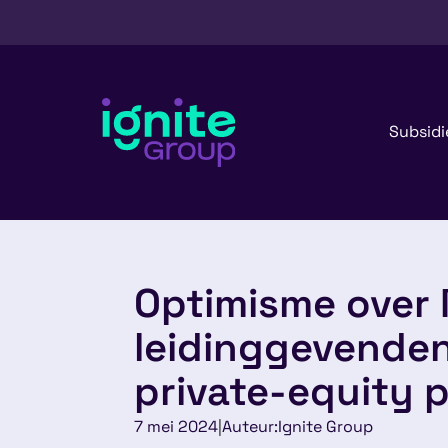
Subsidi
Optimisme over 
leidinggevende
private-equity p
7 mei 2024
|
Auteur:
Ignite Group