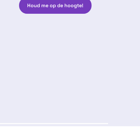
Houd me op de hoogte!
Volg ons:
arantie