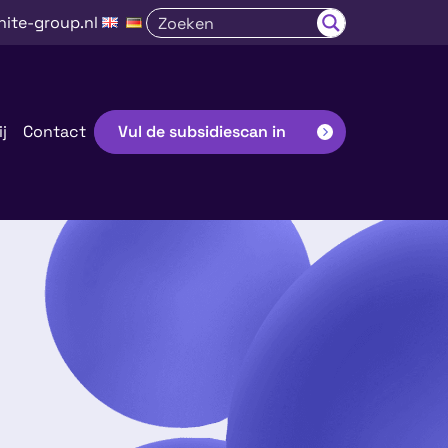
nite-group.nl
j
Contact
Vul de subsidiescan in