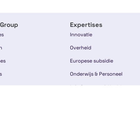
 Group
Expertises
es
Innovatie
n
Overheid
ses
Europese subsidie
s
Onderwijs & Personeel
am
Life Sciences & Health
rhalen
Duurzaamheid & Milieu
IT & Softwareontwikkeling
bij
t