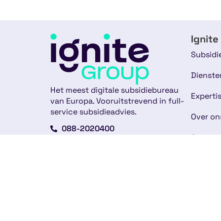
Ignite
Subsidi
Dienste
Het meest digitale subsidiebureau
Experti
van Europa. Vooruitstrevend in full-
service subsidieadvies.
Over on
088-2020400
Ons te
info@ignite-group.nl
Klantve
Strawinskylaan 4117
Nieuws
1077 ZX Amsterdam
Werken 
Andere vestigingen
Contac