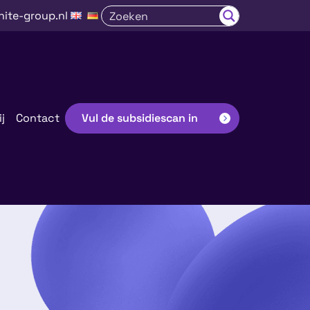
nite-group.nl
j
Contact
Vul de subsidiescan in