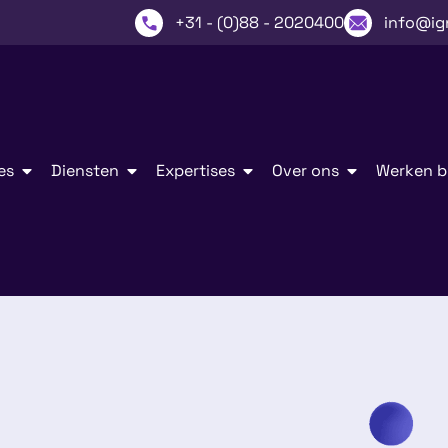
+31 - (0)88 - 2020400
info@ig
es
Diensten
Expertises
Over ons
Werken bi