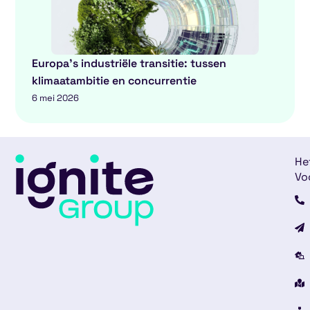
Europa’s industriële transitie: tussen
klimaatambitie en concurrentie
6 mei 2026
He
Vo