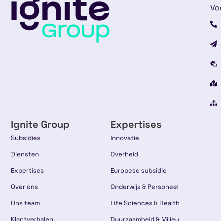
Vo
Ignite Group
Expertises
Subsidies
Innovatie
Diensten
Overheid
Expertises
Europese subsidie
Over ons
Onderwijs & Personeel
Ons team
Life Sciences & Health
Klantverhalen
Duurzaamheid & Milieu