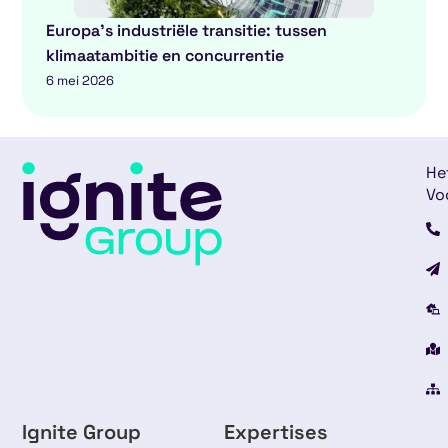
Europa’s industriële transitie: tussen
klimaatambitie en concurrentie
6 mei 2026
He
Vo
Ignite Group
Expertises