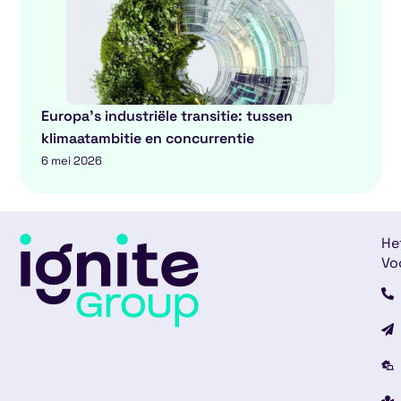
Europa’s industriële transitie: tussen
klimaatambitie en concurrentie
6 mei 2026
He
Vo