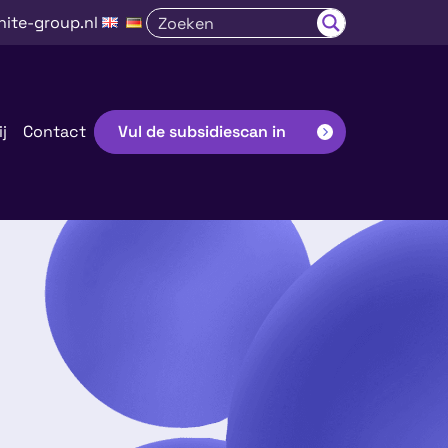
nite-group.nl
j
Contact
Vul de subsidiescan in