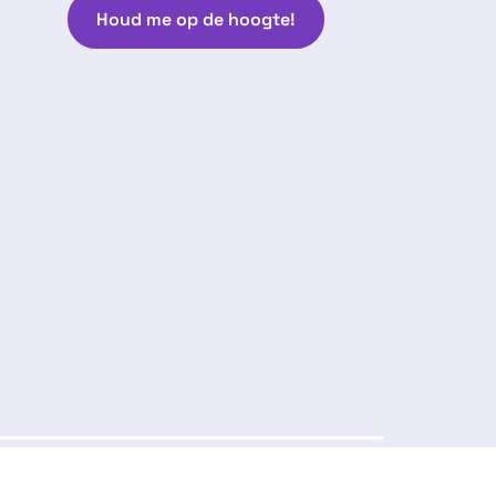
Houd me op de hoogte!
Volg ons:
arantie