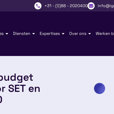
+31 - (0)88 - 2020400
info@ig
es
Diensten
Expertises
Over ons
Werken bi
budget
r SET en
0