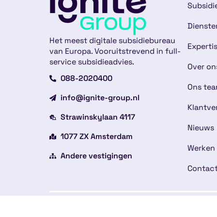
Subsidi
Dienste
Het meest digitale subsidiebureau
Experti
van Europa. Vooruitstrevend in full-
service subsidieadvies.
Over on
088-2020400
Ons te
info@ignite-group.nl
Klantve
Strawinskylaan 4117
Nieuws
1077 ZX Amsterdam
Werken 
Andere vestigingen
Contac
Copyright © 2026
Alge