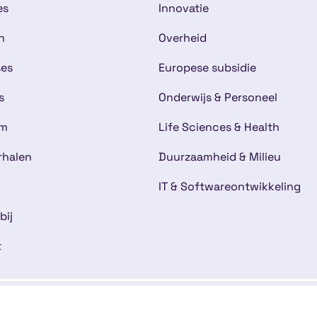
es
Innovatie
n
Overheid
ses
Europese subsidie
s
Onderwijs & Personeel
am
Life Sciences & Health
rhalen
Duurzaamheid & Milieu
IT & Softwareontwikkeling
bij
t
mene voorwaarden
Disclaimer
Cookies
Kwaliteitsg