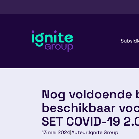
Subsidi
Nog voldoende 
beschikbaar voo
SET COVID-19 2.
13 mei 2024
|
Auteur:
Ignite Group