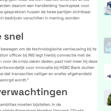
erden daarom een handleiding ´bankspeak voor
me gesprekken tussen de twee partijen zichtbaar
h bedrijven verschillen in mening, worden
e snel
er bewegen om de technologische vernieuwing bij te
on officer bij ING legt hierbij connectie met de
voor de crisis zaken deden, past niet meer bij deze
antwoordelijk voor innovatie bij HSBC Bank sluiten
toe dat transacties veiliger en sneller afgehandeld
gezorgd wordt.”
 verwachtingen
mbities moeten bijstellen. In de
 stelde filmmakeer Heather Vescent: “’Grote