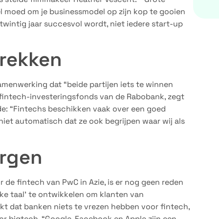
el moed om je businessmodel op zijn kop te gooien
wintig jaar succesvol wordt, niet iedere start-up
rekken
amenwerking dat “beide partijen iets te winnen
 fintech-investeringsfonds van de Rabobank, zegt
e: “Fintechs beschikken vaak over een goed
iet automatisch dat ze ook begrijpen waar wij als
orgen
r de fintech van PwC in Azie, is er nog geen reden
ke taal’ te ontwikkelen om klanten van
ukt dat banken niets te vrezen hebben voor fintech,
r bigtech. “Google, Facebook en Apple zijn een