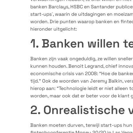
banken Barclays, HSBC en Santander publice
start-ups´, waarin de uitdagingen en moeiza
worden. Drie punten waarop banken en fintec
hieronder uitgelicht:
1. Banken willen t
Banken zijn vaak ongeduldig, ze willen snell
kunnen houden. Benoit Legrand, chief innovati
economische crisis van 2008: “Hoe de banken 
tijd.” Ook de woorden van Jeremy Balkin, ver
hierop aan: “Technologie leidt er niet alleen 
worden, maar ook dat er beter voor de klant 
2. Onrealistische
Banken moeten durven, terwijl start-ups hun a
fintechconferentie Money 20/20 in Las Vegas