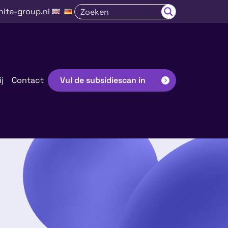
nite-group.nl
j
Contact
Vul de subsidiescan in