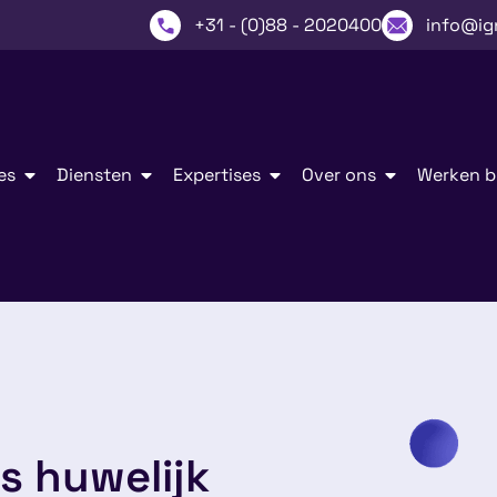
+31 - (0)88 - 2020400
info@ig
es
Diensten
Expertises
Over ons
Werken bi
s huwelijk