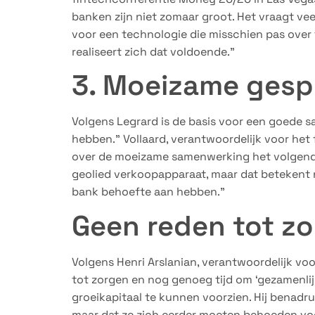
banken zijn niet zomaar groot. Het vraagt ve
voor een technologie die misschien pas over t
realiseert zich dat voldoende.”
3. Moeizame gesp
Volgens Legrard is de basis voor een goede s
hebben.” Vollaard, verantwoordelijk voor het
over de moeizame samenwerking het volgend
geolied verkoopapparaat, maar dat betekent n
bank behoefte aan hebben.”
Geen reden tot z
Volgens Henri Arslanian, verantwoordelijk voo
tot zorgen en nog genoeg tijd om ‘gezamenlij
groeikapitaal te kunnen voorzien. Hij benadr
maar dat ze zich eerder moeten behoeden voo