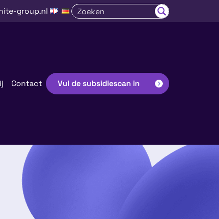
nite-group.nl
j
Contact
Vul de subsidiescan in