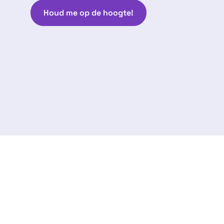
Houd me op de hoogte!
Volg ons:
arantie