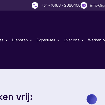
+31 - (0)88 - 2020400
info@ig
es
Diensten
Expertises
Over ons
Werken bi
en vrij: