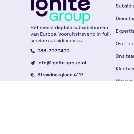
Subsidi
Dienste
Het meest digitale subsidiebureau
Experti
van Europa. Vooruitstrevend in full-
service subsidieadvies.
Over on
088-2020400
Ons te
info@ignite-group.nl
Klantve
Strawinskylaan 4117
Nieuws
1077 ZX Amsterdam
Werken 
Andere vestigingen
Contac
Copyright © 2026
Alge