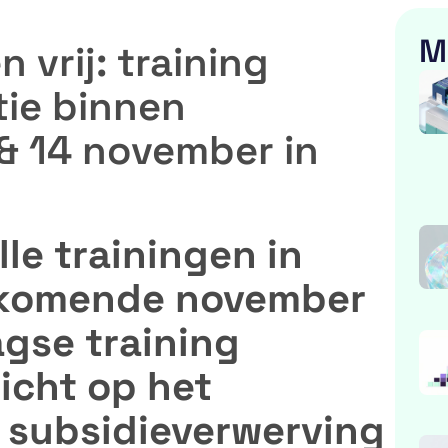
M
 vrij: training
tie binnen
& 14 november in
le trainingen in
nkomende november
gse training
richt op het
 subsidieverwerving