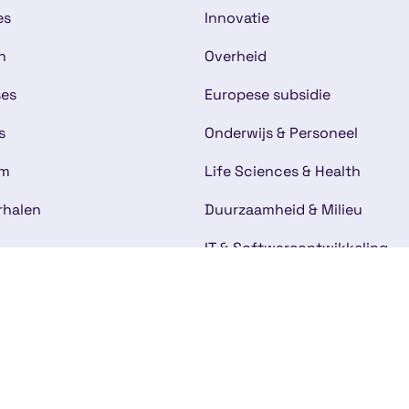
es
Innovatie
n
Overheid
ses
Europese subsidie
s
Onderwijs & Personeel
am
Life Sciences & Health
rhalen
Duurzaamheid & Milieu
IT & Softwareontwikkeling
bij
t
mene voorwaarden
Disclaimer
Cookies
Kwaliteitsg