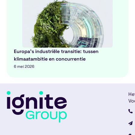
Europa’s industriële transitie: tussen
klimaatambitie en concurrentie
6 mei 2026
He
Vo