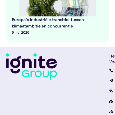
Europa’s industriële transitie: tussen
klimaatambitie en concurrentie
6 mei 2026
He
Vo