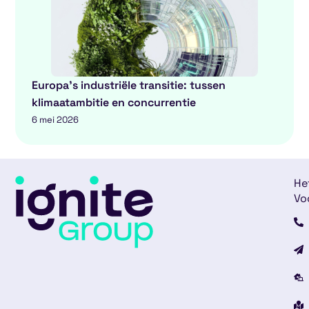
Europa’s industriële transitie: tussen
klimaatambitie en concurrentie
6 mei 2026
He
Vo