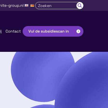
nite-group.nl
j
Contact
Vul de subsidiescan in