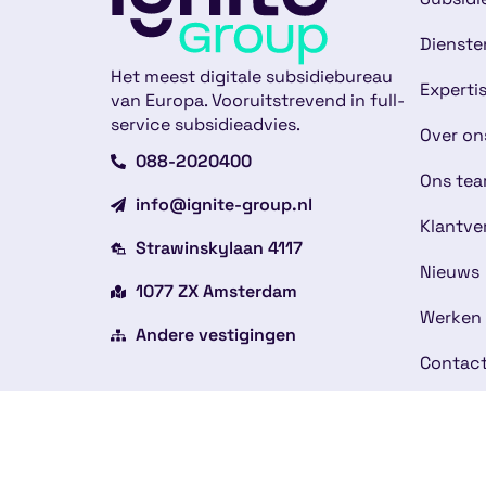
Dienste
Het meest digitale subsidiebureau
Experti
van Europa. Vooruitstrevend in full-
service subsidieadvies.
Over on
088-2020400
Ons te
info@ignite-group.nl
Klantve
Strawinskylaan 4117
Nieuws
1077 ZX Amsterdam
Werken 
Andere vestigingen
Contac
Copyright © 2026
Alge