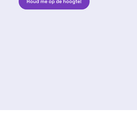
Houd me op de hoogte!
Volg ons:
arantie