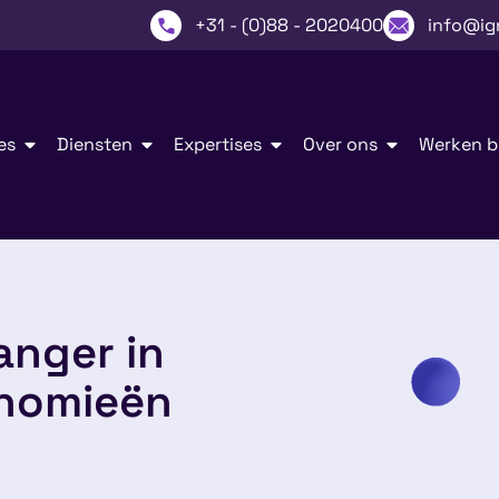
+31 - (0)88 - 2020400
info@ig
es
Diensten
Expertises
Over ons
Werken bi
anger in
onomieën