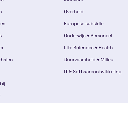
n
Overheid
ses
Europese subsidie
s
Onderwijs & Personeel
am
Life Sciences & Health
rhalen
Duurzaamheid & Milieu
IT & Softwareontwikkeling
bij
t
mene voorwaarden
Disclaimer
Cookies
Kwaliteitsg