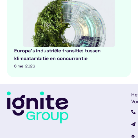
Europa’s industriële transitie: tussen
klimaatambitie en concurrentie
6 mei 2026
He
Vo