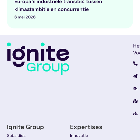
Europa’s industriële transitie: tussen
klimaatambitie en concurrentie
6 mei 2026
He
Vo
Ignite Group
Expertises
Subsidies
Innovatie