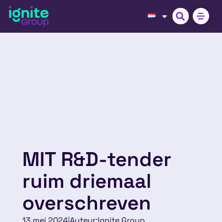
MIT R&D-tender
ruim driemaal
overschreven
13 mei 2024
|
Auteur:
Ignite Group