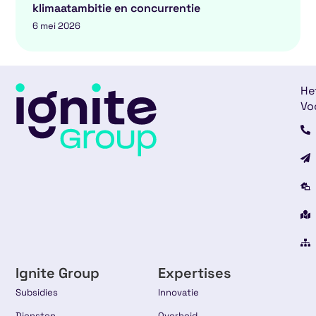
klimaatambitie en concurrentie
6 mei 2026
He
Vo
Ignite Group
Expertises
Subsidies
Innovatie
Diensten
Overheid