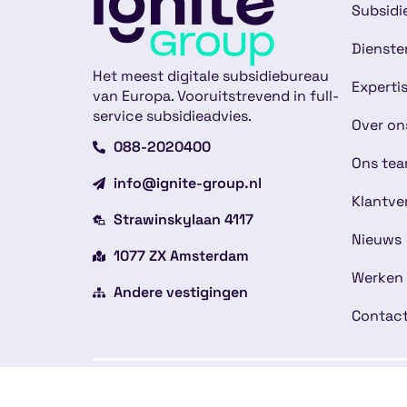
Subsidi
Dienste
Het meest digitale subsidiebureau
Experti
van Europa. Vooruitstrevend in full-
service subsidieadvies.
Over on
088-2020400
Ons te
info@ignite-group.nl
Klantve
Strawinskylaan 4117
Nieuws
1077 ZX Amsterdam
Werken 
Andere vestigingen
Contac
Copyright © 2026
Alge