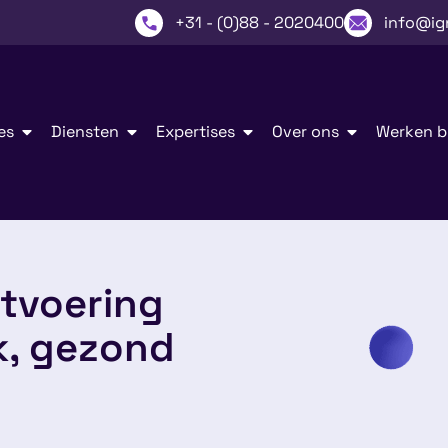
+31 - (0)88 - 2020400
info@ig
es
Diensten
Expertises
Over ons
Werken bi
itvoering
jk, gezond