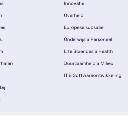
es
Innovatie
n
Overheid
ses
Europese subsidie
s
Onderwijs & Personeel
am
Life Sciences & Health
rhalen
Duurzaamheid & Milieu
IT & Softwareontwikkeling
bij
t
mene voorwaarden
Disclaimer
Cookies
Kwaliteitsg