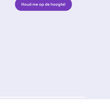
Houd me op de hoogte!
Volg ons:
arantie