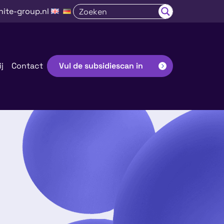
nite-group.nl
j
Contact
Vul de subsidiescan in