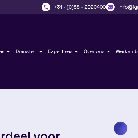
+31 - (0)88 - 2020400
info@ig
es
Diensten
Expertises
Over ons
Werken bi
ordeel voor