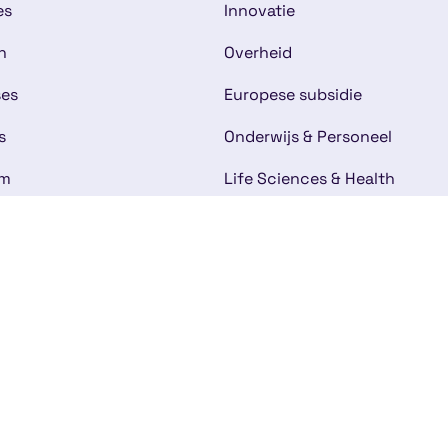
es
Innovatie
n
Overheid
ses
Europese subsidie
s
Onderwijs & Personeel
am
Life Sciences & Health
rhalen
Duurzaamheid & Milieu
IT & Softwareontwikkeling
bij
t
mene voorwaarden
Disclaimer
Cookies
Kwaliteitsg