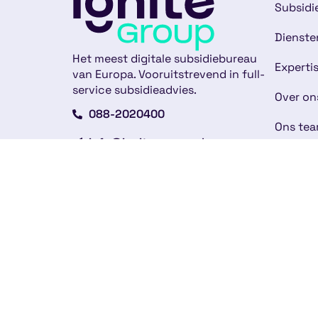
Subsidi
Dienste
Het meest digitale subsidiebureau
Experti
van Europa. Vooruitstrevend in full-
service subsidieadvies.
Over on
088-2020400
Ons te
info@ignite-group.nl
Klantve
Strawinskylaan 4117
Nieuws
1077 ZX Amsterdam
Werken 
Andere vestigingen
Contac
Copyright © 2026
Alge