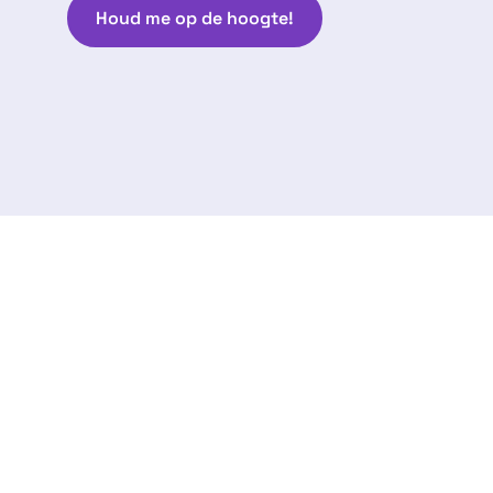
Houd me op de hoogte!
Volg ons:
arantie