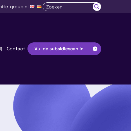
nite-group.nl
j
Contact
Vul de subsidiescan in