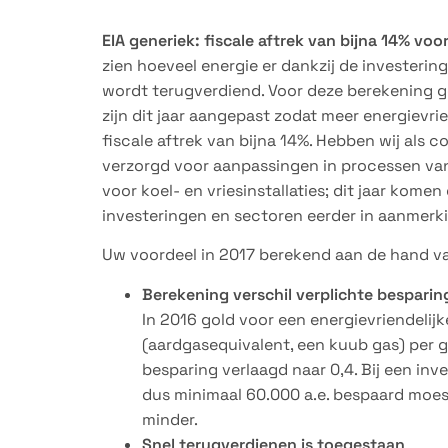
EIA generiek: fiscale aftrek van bijna 14% vo
zien hoeveel energie er dankzij de investerin
wordt terugverdiend. Voor deze berekening
zijn dit jaar aangepast zodat meer energievr
fiscale aftrek van bijna 14%. Hebben wij als 
verzorgd voor aanpassingen in processen van
voor koel- en vriesinstallaties; dit jaar kom
investeringen en sectoren eerder in aanmerki
Uw voordeel in 2017 berekend aan de hand van
Berekening verschil verplichte besparin
In 2016 gold voor een energievriendelijk
(aardgasequivalent, een kuub gas) per ge
besparing verlaagd naar 0,4. Bij een inve
dus minimaal 60.000 a.e. bespaard moest
minder.
Snel terugverdienen is toegestaan