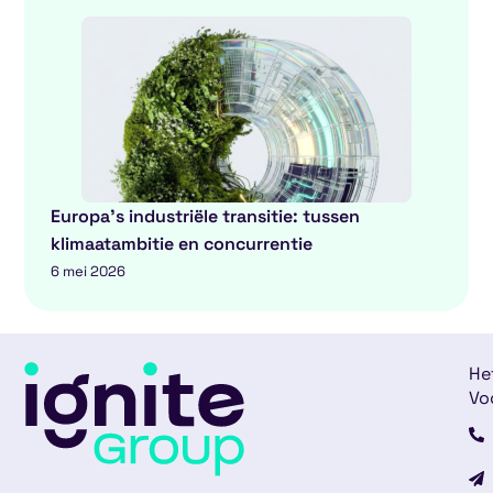
Europa’s industriële transitie: tussen
klimaatambitie en concurrentie
6 mei 2026
He
Vo