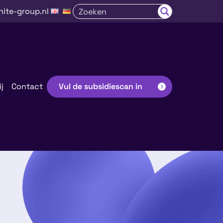
nite-group.nl
j
Contact
Vul de subsidiescan in