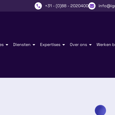
+31 - (0)88 - 2020400
info@ig
es
Diensten
Expertises
Over ons
Werken bi