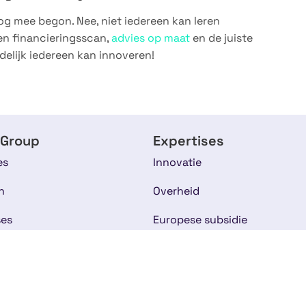
og mee begon. Nee, niet iedereen kan leren
en financieringsscan,
advies op maat
en de juiste
ndelijk iedereen kan innoveren!
 Group
Expertises
es
Innovatie
n
Overheid
ses
Europese subsidie
s
Onderwijs & Personeel
am
Life Sciences & Health
rhalen
Duurzaamheid & Milieu