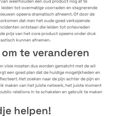
rvan weerhouden een oud product nog af te
n leiden tot overmatige voorraden en stagnerende
nieuwen opeens dramatisch afneemt. Of door de
 voorkomen dat men het oude goed verkopende
ncidenten ontstaan die leiden tot ontevreden
t de prijs van het core product opeens onder druk
rastisch kunnen afnemen.
il om te veranderen
en visie moeten dus worden gematcht met de wil
rgt een goed plan dat de huidige mogelijkheden en
lecteert. Het zoeken naar de pijn achter de pijn en
uik maken van het juiste netwerk, het juiste moment
blic relations in te schakelen en gebruik te maken
je helpen!