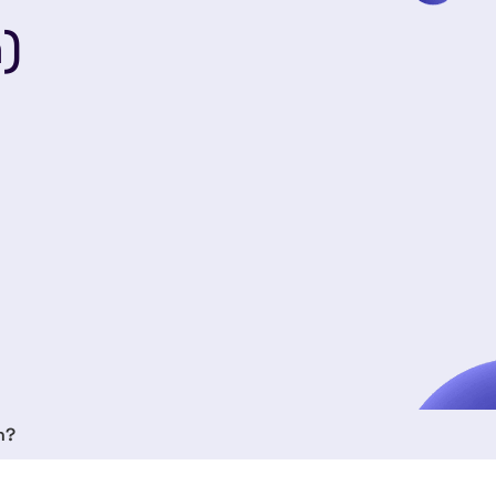
n)
n?