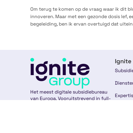
Om terug te komen op de vraag waar ik dit bl
innoveren. Maar met een gezonde dosis lef, e
begeleiding, ben ik ervan overtuigd dat uitei
Ignite
Subsidi
Dienste
Het meest digitale subsidiebureau
Experti
van Europa. Vooruitstrevend in full-
service subsidieadvies.
Over on
088-2020400
Ons te
info@ignite-group.nl
Klantve