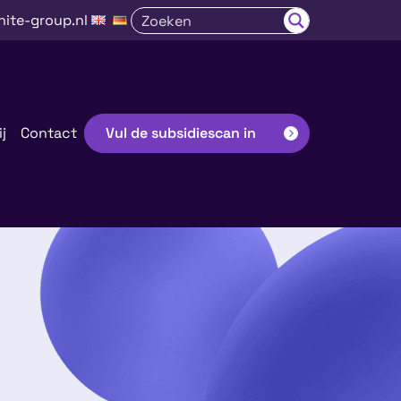
nite-group.nl
j
Contact
Vul de subsidiescan in