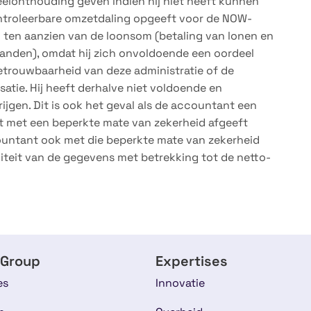
elonthouding geven indien hij niet heeft kunnen
ontroleerbare omzetdaling opgeeft voor de NOW-
n ten aanzien van de loonsom (betaling van lonen en
anden), omdat hij zich onvoldoende een oordeel
trouwbaarheid van deze administratie of de
atie. Hij heeft derhalve niet voldoende en
jgen. Dit is ook het geval als de accountant een
t met een beperkte mate van zekerheid afgeeft
accountant ook met die beperkte mate van zekerheid
liteit van de gegevens met betrekking tot de netto-
 Group
Expertises
es
Innovatie