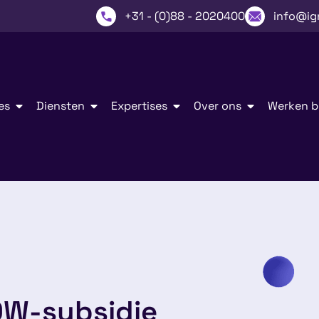
+31 - (0)88 - 2020400
info@ig
es
Diensten
Expertises
Over ons
Werken bi
OW-subsidie