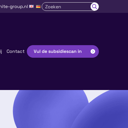
nite-group.nl
j
Contact
Vul de subsidiescan in