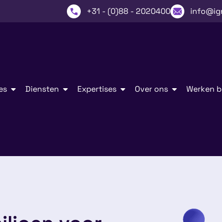
+31 - (0)88 - 2020400
info@ig
es
Diensten
Expertises
Over ons
Werken bi