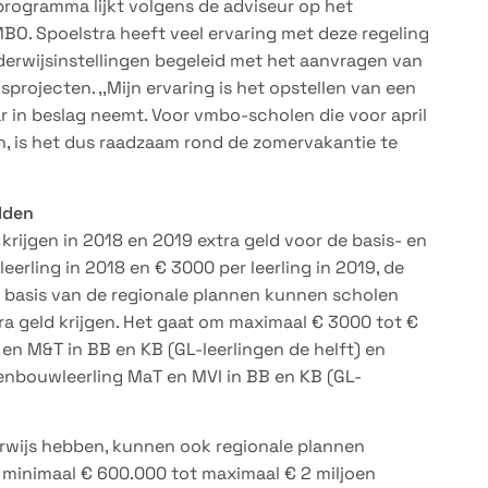
programma lijkt volgens de adviseur op het
MBO. Spoelstra heeft veel ervaring met deze regeling
derwijsinstellingen begeleid met het aanvragen van
projecten. ,,Mijn ervaring is het opstellen van een
 in beslag neemt. Voor vmbo-scholen die voor april
n, is het dus raadzaam rond de zomervakantie te
lden
rijgen in 2018 en 2019 extra geld voor de basis- en
erling in 2018 en € 3000 per leerling in 2019, de
 basis van de regionale plannen kunnen scholen
ra geld krijgen. Het gaat om maximaal € 3000 tot €
 en M&T in BB en KB (GL-leerlingen de helft) en
enbouwleerling MaT en MVI in BB en KB (GL-
erwijs hebben, kunnen ook regionale plannen
 minimaal € 600.000 tot maximaal € 2 miljoen