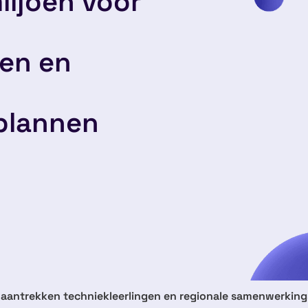
miljoen voor
gen en
plannen
or aantrekken techniekleerlingen en regionale samenwerkin