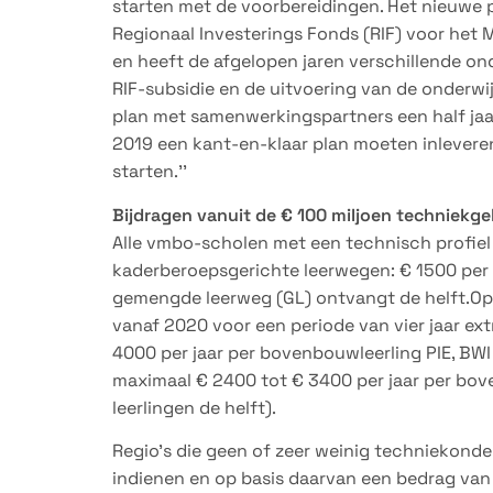
starten met de voorbereidingen. Het nieuwe 
Regionaal Investerings Fonds (RIF) voor het 
en heeft de afgelopen jaren verschillende on
RIF-subsidie en de uitvoering van de onderwijs
plan met samenwerkingspartners een half jaar
2019 een kant-en-klaar plan moeten inlevere
starten.’’
Bijdragen vanuit de € 100 miljoen techniekge
Alle vmbo-scholen met een technisch profiel k
kaderberoepsgerichte leerwegen: € 1500 per le
gemengde leerweg (GL) ontvangt de helft.Op
vanaf 2020 voor een periode van vier jaar ext
4000 per jaar per bovenbouwleerling PIE, BWI
maximaal € 2400 tot € 3400 per jaar per bov
leerlingen de helft).
Regio’s die geen of zeer weinig techniekond
indienen en op basis daarvan een bedrag van