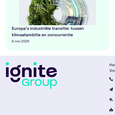
Europa’s industriële transitie: tussen
klimaatambitie en concurrentie
6 mei 2026
He
Vo