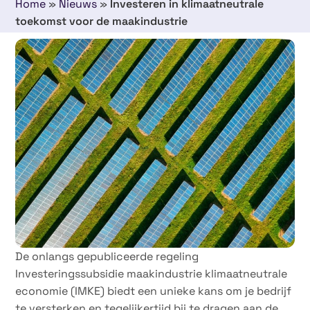
Home
»
Nieuws
»
Investeren in klimaatneutrale
toekomst voor de maakindustrie
19 augustus 2024
De onlangs gepubliceerde regeling
Investeringssubsidie maakindustrie klimaatneutrale
economie (IMKE) biedt een unieke kans om je bedrijf
te versterken en tegelijkertijd bij te dragen aan de