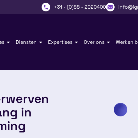
+31 - (0)88 - 2020400
info@ig
es
Diensten
Expertises
Over ons
Werken bi
erwerven
ng in
rming