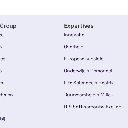
 Group
Expertises
es
Innovatie
n
Overheid
ses
Europese subsidie
s
Onderwijs & Personeel
am
Life Sciences & Health
rhalen
Duurzaamheid & Milieu
IT & Softwareontwikkeling
bij