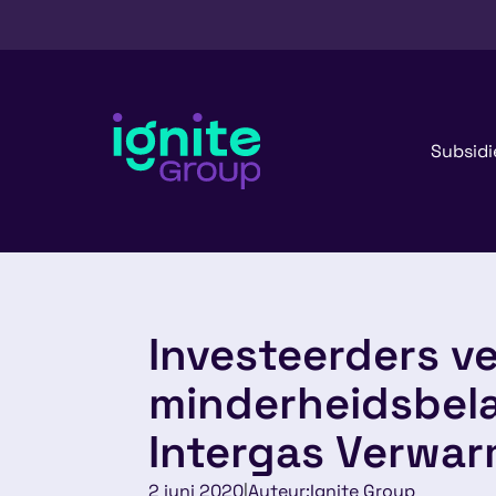
Subsidi
Investeerders v
minderheidsbela
Intergas Verwa
2 juni 2020
|
Auteur:
Ignite Group