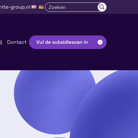
nite-group.nl
j
Contact
Vul de subsidiescan in