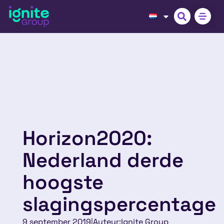
Horizon2020:
Nederland derde
hoogste
slagingspercentage
9 september 2019
|
Auteur:
Ignite Group