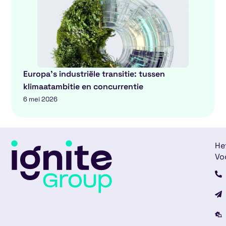
Europa’s industriële transitie: tussen
klimaatambitie en concurrentie
6 mei 2026
He
Vo