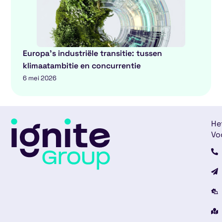
Europa’s industriële transitie: tussen
klimaatambitie en concurrentie
6 mei 2026
He
Vo